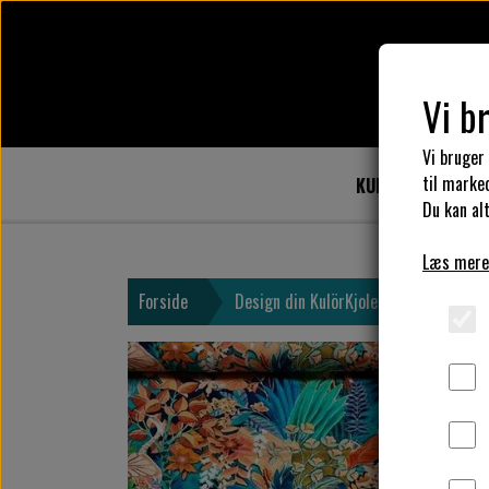
Vi b
Vi bruger
til marke
KULÖR DESIGN
Du kan alt
Læs mere
Forside
Design din KulörKjole
Vælg stof