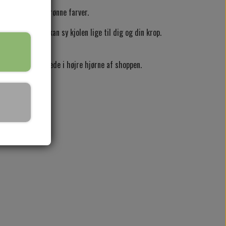
 range, blå og grønne farver.
eskema, så jeg kan sy kjolen lige til dig og din krop.
34 eller 64.
essenger knap nede i højre hjørne af shoppen.
rv