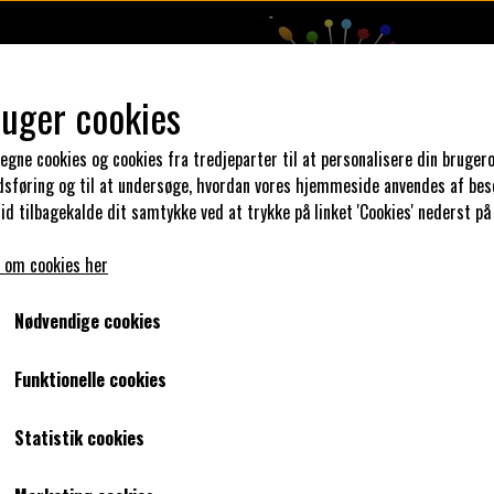
ruger cookies
 egne cookies og cookies fra tredjeparter til at personalisere din brugero
dsføring og til at undersøge, hvordan vores hjemmeside anvendes af bes
DESIGN DIN KJOLE
UNIKA PAKKER
KLAR PARAT
SYKUR
id tilbagekalde dit samtykke ved at trykke på linket 'Cookies' nederst på
 om cookies her
 her.
Viskosejersey
Viskosejersey - blomster turkis
Nødvendige cookies
Viskosejersey - blomster turkis
Funktionelle cookies
0,00 kr.
Statistik cookies
Varenummer: Viskosejersey - blomster turkis