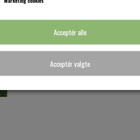
Marketing cookies
Smukt print med blomster, fugle og sommerfugle i smukke turkis,
Når du har bestilt din kjole her, sender jeg dig en mail med et mål
Jeg syer kjolerne i stort set alle størrelser, uanset om det er str. 
Acceptér alle
Har du nogen spørgsmål så skriv endelig til mig via den turkise m
Tilføj til ku
Acceptér valgte
−
+