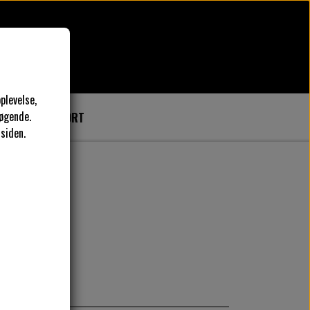
plevelse,
øgende.
SER
GAVEKORT
 siden.