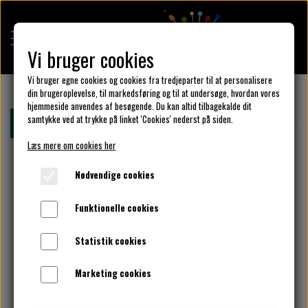
Vi bruger cookies
Vi bruger egne cookies og cookies fra tredjeparter til at personalisere
din brugeroplevelse, til markedsføring og til at undersøge, hvordan vores
hjemmeside anvendes af besøgende. Du kan altid tilbagekalde dit
KULÖR DESIGN
samtykke ved at trykke på linket 'Cookies' nederst på siden.
Forside
Kulör Design
ReKulör
Upcyclet jeanskjole
Læs mere om cookies her
DESIGN DIN KJOLE
Nødvendige cookies
Funktionelle cookies
UNIKA PAKKER
Statistik cookies
Marketing cookies
KLAR PARAT