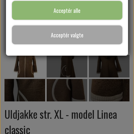
Acceptér alle
SYKURSER
Acceptér valgte
GAVEKORT
Uldjakke str. XL - model Linea
classic