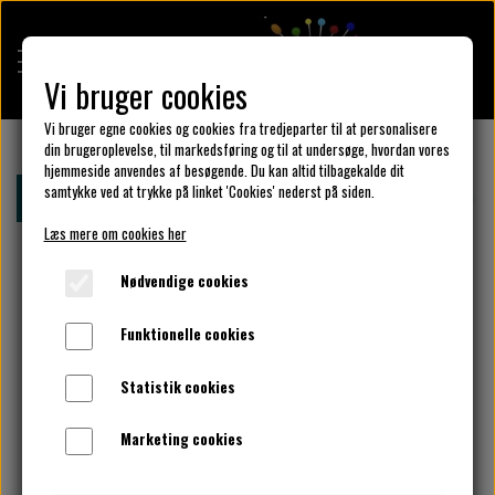
Vi bruger cookies
Vi bruger egne cookies og cookies fra tredjeparter til at personalisere
din brugeroplevelse, til markedsføring og til at undersøge, hvordan vores
hjemmeside anvendes af besøgende. Du kan altid tilbagekalde dit
KULÖR DESIGN
samtykke ved at trykke på linket 'Cookies' nederst på siden.
Forside
Klar parat
klar parat trøjer og ponchoer.
Læs mere om cookies her
DESIGN DIN KJOLE
Nødvendige cookies
Funktionelle cookies
UNIKA PAKKER
Statistik cookies
Marketing cookies
KLAR PARAT