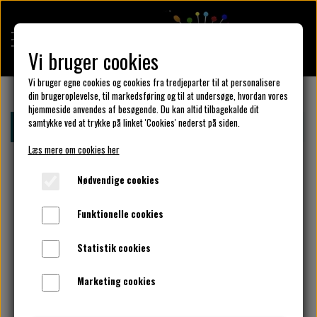
Vi bruger cookies
Vi bruger egne cookies og cookies fra tredjeparter til at personalisere
din brugeroplevelse, til markedsføring og til at undersøge, hvordan vores
hjemmeside anvendes af besøgende. Du kan altid tilbagekalde dit
KULÖR DESIGN
samtykke ved at trykke på linket 'Cookies' nederst på siden.
Forside
Design din KulörKjole
Vælg kantbånd her.
Læs mere om cookies her
DESIGN DIN KJOLE
Nødvendige cookies
Funktionelle cookies
UNIKA PAKKER
Statistik cookies
Marketing cookies
STOFSALG