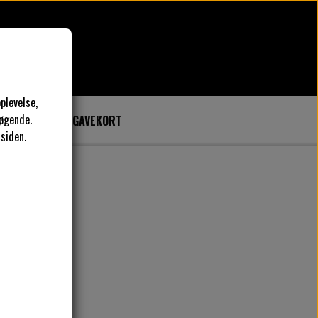
plevelse,
øgende.
SYKURSER
GAVEKORT
 siden.