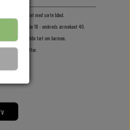
pariser tema. kantet med sorte bånd.
gde 98 - ærmelængde 18 - omkreds ærmekant 40.
st, da den skal sidde tæt om barmen.
 over mave og hofter.
rv