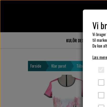
Vi b
Vi bruger
til marke
KULÖR DESIGN
DESIG
Du kan alt
Læs mere
Forside
Klar parat
Tilbud str. Large