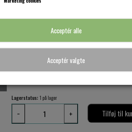
Marketing cookies
Model Marie str. Large .
Her syet i det super fine panel med pink 
Kjolens mål : Barm 93 - talje 100 - mave 111 - hofte 121 - læn
Acceptér alle
Dit brystmål skal ligge mellem 98 og 108 for at passe kjolen bed
Model Marie skal sidde pænt til over barmen og har let vidde ned
Acceptér valgte
Stoffet er strækjersey 95% bomuld og 5 % lycra
Lagerstatus:
1 på lager
Tilføj til ku
−
+