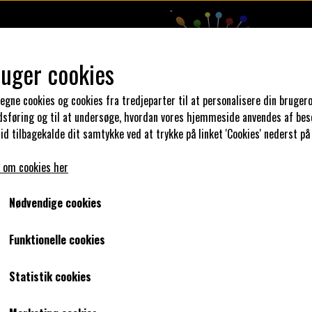
ruger cookies
 egne cookies og cookies fra tredjeparter til at personalisere din brugero
dsføring og til at undersøge, hvordan vores hjemmeside anvendes af bes
N DIN KJOLE
UNIKA PAKKER
STOFSALG
KLAR PARAT
id tilbagekalde dit samtykke ved at trykke på linket 'Cookies' nederst på
 om cookies her
Str. Large - Marie pink paris.
Nødvendige cookies
Str. Large - Marie pink paris.
Funktionelle cookies
1.000,00 kr.
Statistik cookies
400,00 kr.
Varenummer: Str. Large - Marie pink paris.