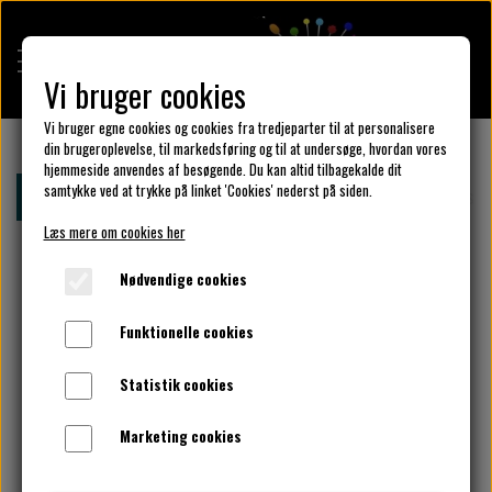
Vi bruger cookies
Vi bruger egne cookies og cookies fra tredjeparter til at personalisere
din brugeroplevelse, til markedsføring og til at undersøge, hvordan vores
hjemmeside anvendes af besøgende. Du kan altid tilbagekalde dit
KULÖR DESIGN
samtykke ved at trykke på linket 'Cookies' nederst på siden.
Forside
Klar parat
Tilbud str.5xl
Str. 54 - Christi
Læs mere om cookies her
DESIGN DIN KJOLE
Nødvendige cookies
Funktionelle cookies
UNIKA PAKKER
Statistik cookies
Marketing cookies
KLAR PARAT