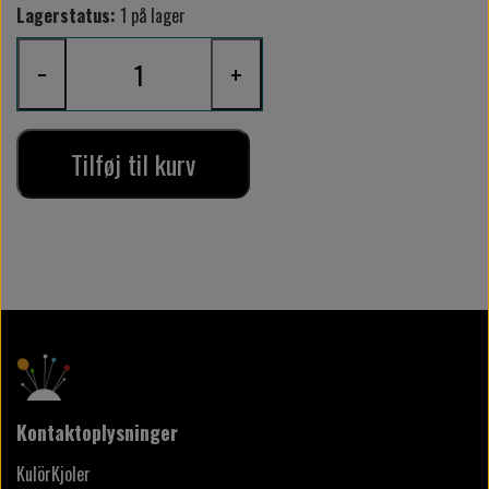
Lagerstatus:
1 på lager
−
+
Tilføj til kurv
Kontaktoplysninger
KulörKjoler