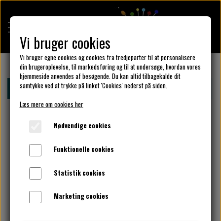
Vi bruger cookies
Vi bruger egne cookies og cookies fra tredjeparter til at personalisere
din brugeroplevelse, til markedsføring og til at undersøge, hvordan vores
hjemmeside anvendes af besøgende. Du kan altid tilbagekalde dit
KULÖR DESIGN
samtykke ved at trykke på linket 'Cookies' nederst på siden.
Forside
Design din KulörKjole
Vælg bluse model her
Læs mere om cookies her
DESIGN DIN KJOLE
Nødvendige cookies
Funktionelle cookies
UNIKA PAKKER
Statistik cookies
Marketing cookies
KLAR PARAT