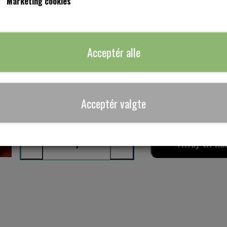
Marketing cookies
Sjove katte
Obs : sælges kun i hele meter.
Acceptér alle
94 % bomuld - 6 % elastan.
155 cm bred.
Acceptér valgte
Lagerstatus:
6 på lager
Tilføj til ku
−
+