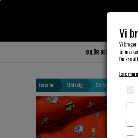
Vi b
Vi bruger
til marke
KULÖR DESIGN
DESIG
Du kan alt
Læs mere
Forside
Stofsalg
Stofsalg - bomuldsjer