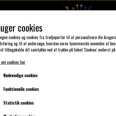
ruger cookies
 egne cookies og cookies fra tredjeparter til at personalisere din brugero
dsføring og til at undersøge, hvordan vores hjemmeside anvendes af bes
N DIN KJOLE
UNIKA PAKKER
STOFSALG
KLAR PARAT
id tilbagekalde dit samtykke ved at trykke på linket 'Cookies' nederst på
 om cookies her
sey
Sjove katte - Bomuldsjersey
Nødvendige cookies
Sjove katte - Bomuldsjersey
Funktionelle cookies
149,00 kr.
Statistik cookies
75,00 kr.
Varenummer: Sjove katte - Bomuldsjersey