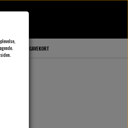
plevelse,
øgende.
SYKURSER
GAVEKORT
 siden.