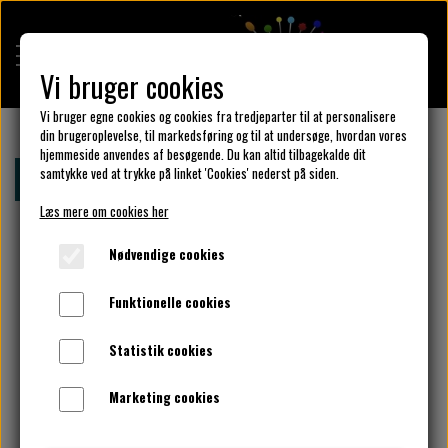
Vi bruger cookies
Vi bruger egne cookies og cookies fra tredjeparter til at personalisere
din brugeroplevelse, til markedsføring og til at undersøge, hvordan vores
hjemmeside anvendes af besøgende. Du kan altid tilbagekalde dit
KULÖR DESIGN
samtykke ved at trykke på linket 'Cookies' nederst på siden.
Forside
Design din KulörKjole
Vælg kantbånd her.
Læs mere om cookies her
DESIGN DIN KJOLE
Nødvendige cookies
Funktionelle cookies
UNIKA PAKKER
Statistik cookies
Marketing cookies
KLAR PARAT