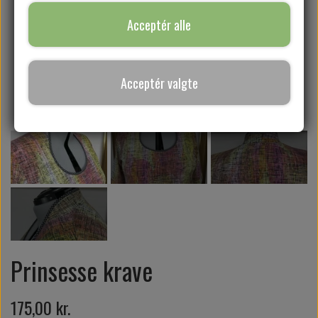
Acceptér alle
SYKURSER
Acceptér valgte
GAVEKORT
Prinsesse krave
175,00 kr.