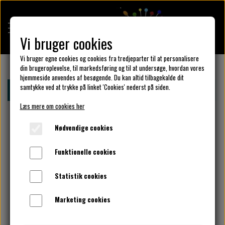
Vi bruger cookies
Vi bruger egne cookies og cookies fra tredjeparter til at personalisere
din brugeroplevelse, til markedsføring og til at undersøge, hvordan vores
hjemmeside anvendes af besøgende. Du kan altid tilbagekalde dit
KULÖR DESIGN
samtykke ved at trykke på linket 'Cookies' nederst på siden.
Forside
Design din KulörKjole
Vælg design detaljer Her.
Læs mere om cookies her
DESIGN DIN KJOLE
Nødvendige cookies
Funktionelle cookies
UNIKA PAKKER
Statistik cookies
Marketing cookies
KLAR PARAT