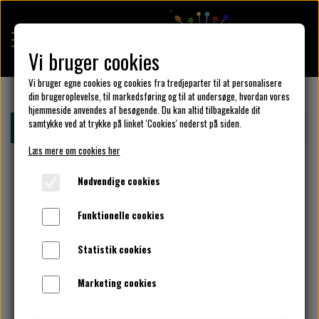
Vi bruger cookies
Vi bruger egne cookies og cookies fra tredjeparter til at personalisere
din brugeroplevelse, til markedsføring og til at undersøge, hvordan vores
hjemmeside anvendes af besøgende. Du kan altid tilbagekalde dit
KULÖR DESIGN
samtykke ved at trykke på linket 'Cookies' nederst på siden.
Forside
Design din KulörKjole
Vælg design detaljer Her.
Læs mere om cookies her
DESIGN DIN KJOLE
Nødvendige cookies
Funktionelle cookies
UNIKA PAKKER
Statistik cookies
Marketing cookies
KLAR PARAT