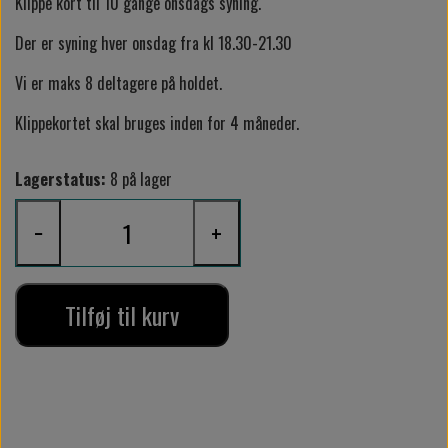
Klippe kort til 10 gange onsdags syning.
Der er syning hver onsdag fra kl 18.30-21.30
Vi er maks 8 deltagere på holdet.
Klippekortet skal bruges inden for 4 måneder.
Lagerstatus:
8 på lager
−
+
Tilføj til kurv