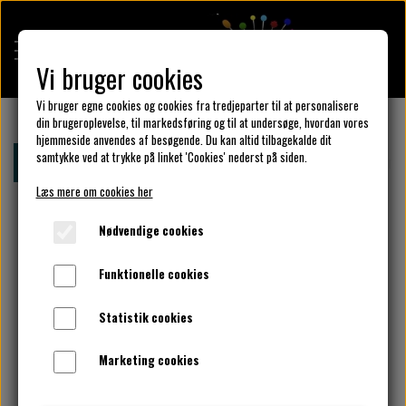
Vi bruger cookies
Vi bruger egne cookies og cookies fra tredjeparter til at personalisere
din brugeroplevelse, til markedsføring og til at undersøge, hvordan vores
hjemmeside anvendes af besøgende. Du kan altid tilbagekalde dit
KULÖR DESIGN
samtykke ved at trykke på linket 'Cookies' nederst på siden.
Forside
Sykurser
Onsdags syning - Vejle
10 x onsd
Læs mere om cookies her
DESIGN DIN KJOLE
Nødvendige cookies
Funktionelle cookies
UNIKA PAKKER
Statistik cookies
Marketing cookies
KLAR PARAT