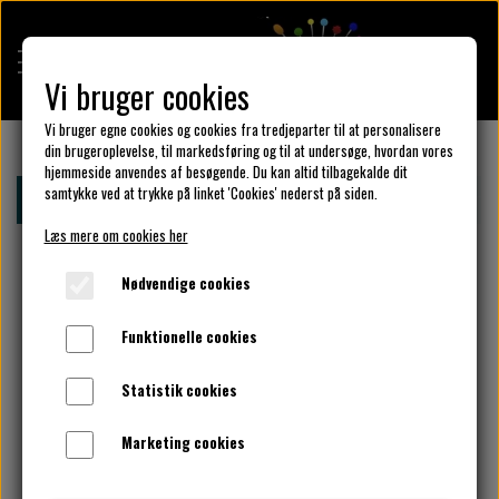
Vi bruger cookies
Vi bruger egne cookies og cookies fra tredjeparter til at personalisere
din brugeroplevelse, til markedsføring og til at undersøge, hvordan vores
hjemmeside anvendes af besøgende. Du kan altid tilbagekalde dit
KULÖR DESIGN
samtykke ved at trykke på linket 'Cookies' nederst på siden.
Forside
Kulör Design
Kjoler
Sensommer / efterår
Læs mere om cookies her
DESIGN DIN KJOLE
Nødvendige cookies
Funktionelle cookies
UNIKA PAKKER
Statistik cookies
Marketing cookies
KLAR PARAT