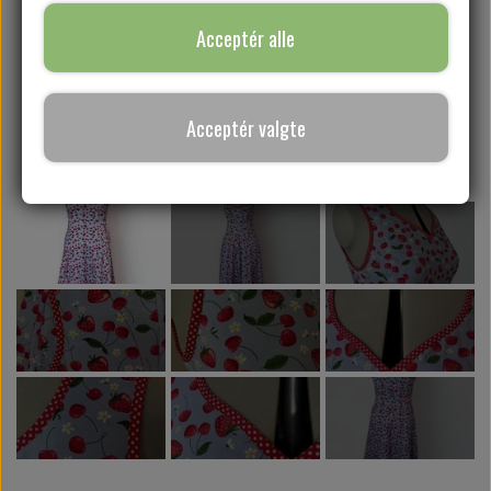
Acceptér alle
SYKURSER
Acceptér valgte
GAVEKORT