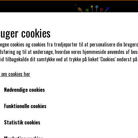
ruger cookies
 egne cookies og cookies fra tredjeparter til at personalisere din brugero
dsføring og til at undersøge, hvordan vores hjemmeside anvendes af bes
DESIGN DIN KJOLE
UNIKA PAKKER
KLAR PARAT
SYKUR
id tilbagekalde dit samtykke ved at trykke på linket 'Cookies' nederst på
 om cookies her
bånd her.
prikket skråbånd
Lys grønt bånd med græsgrønne
Nødvendige cookies
Lys grønt bånd med græsgrønne
Funktionelle cookies
0,00 kr.
Statistik cookies
Varenummer: Lys grønt bånd med græsgrønne prikker