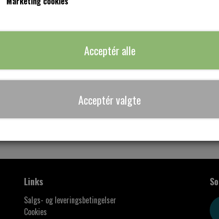
Marketing cookies
Lys grønt bånd med græsgrønne prikker
Tilføj til ku
−
+
Acceptér alle
Acceptér valgte
Links
So
Salgs- og leveringsbetingelser
Cookies