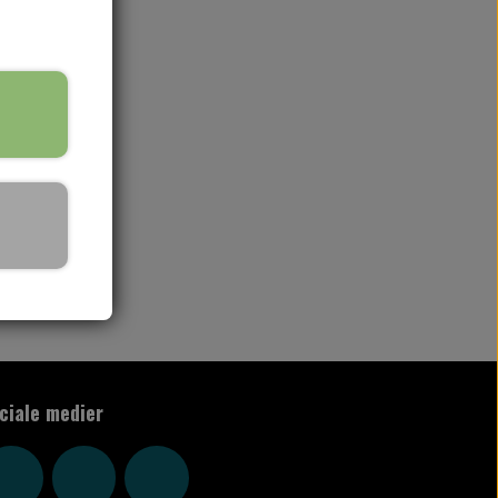
rv
ciale medier