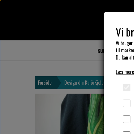
Vi b
Vi bruger
til marke
KULÖR DESIGN
Du kan alt
Læs mere
Forside
Design din KulörKjole
Vælg kant