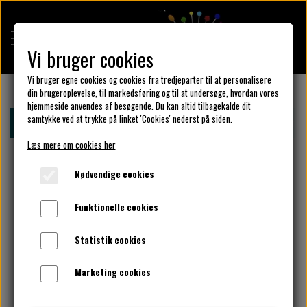
Vi bruger cookies
Vi bruger egne cookies og cookies fra tredjeparter til at personalisere
din brugeroplevelse, til markedsføring og til at undersøge, hvordan vores
hjemmeside anvendes af besøgende. Du kan altid tilbagekalde dit
KULÖR DESIGN
samtykke ved at trykke på linket 'Cookies' nederst på siden.
Forside
Kulör Design
Kjoler
Sensommer / efterår
Læs mere om cookies her
DESIGN DIN KJOLE
Nødvendige cookies
Funktionelle cookies
UNIKA PAKKER
Statistik cookies
Marketing cookies
KLAR PARAT