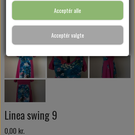
Acceptér alle
SYKURSER
Acceptér valgte
GAVEKORT
Linea swing 9
0,00 kr.