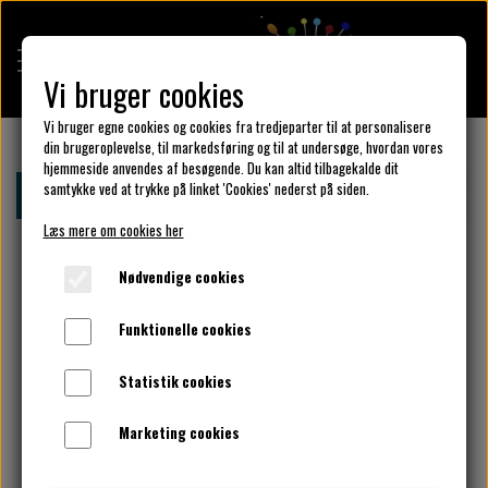
Vi bruger cookies
Vi bruger egne cookies og cookies fra tredjeparter til at personalisere
din brugeroplevelse, til markedsføring og til at undersøge, hvordan vores
hjemmeside anvendes af besøgende. Du kan altid tilbagekalde dit
KULÖR DESIGN
samtykke ved at trykke på linket 'Cookies' nederst på siden.
Forside
Unika pakker
design inspiration til din unika kjo
Læs mere om cookies her
DESIGN DIN KJOLE
Nødvendige cookies
Funktionelle cookies
UNIKA PAKKER
Statistik cookies
Marketing cookies
KLAR PARAT