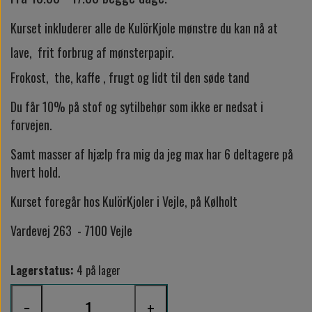
Kurset inkluderer alle de KulörKjole mønstre du kan nå at
lave, frit forbrug af mønsterpapir.
Frokost, the, kaffe , frugt og lidt til den søde tand
Du får 10% på stof og sytilbehør som ikke er nedsat i
forvejen.
Samt masser af hjælp fra mig da jeg max har 6 deltagere på
hvert hold.
Kurset foregår hos KulörKjoler i Vejle, på Kølholt
Vardevej 263 - 7100 Vejle
Lagerstatus:
4 på lager
−
+