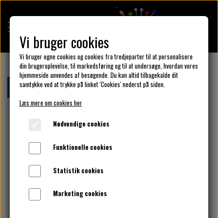
Vi bruger cookies
Vi bruger egne cookies og cookies fra tredjeparter til at personalisere
din brugeroplevelse, til markedsføring og til at undersøge, hvordan vores
hjemmeside anvendes af besøgende. Du kan altid tilbagekalde dit
KULÖR DESIGN
samtykke ved at trykke på linket 'Cookies' nederst på siden.
Forside
Kulör Design
Kjoler
Udsalg udsalg udsalg
Læs mere om cookies her
DESIGN DIN KJOLE
Nødvendige cookies
Funktionelle cookies
UNIKA PAKKER
Statistik cookies
Marketing cookies
KLAR PARAT