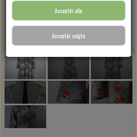
Acceptér alle
SYKURSER
Acceptér valgte
GAVEKORT