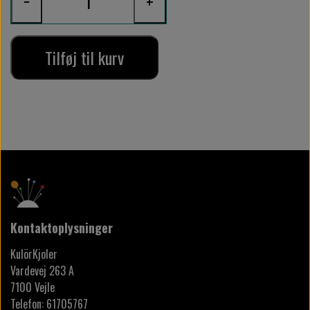
−
+
Tilføj til kurv
Kontaktoplysninger
KulörKjoler
Vardevej 263 A
7100 Vejle
Telefon: 61705767