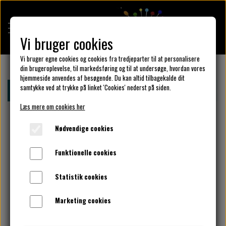
Vi bruger cookies
Vi bruger egne cookies og cookies fra tredjeparter til at personalisere
din brugeroplevelse, til markedsføring og til at undersøge, hvordan vores
hjemmeside anvendes af besøgende. Du kan altid tilbagekalde dit
KULÖR DESIGN
samtykke ved at trykke på linket 'Cookies' nederst på siden.
Forside
Design din KulörKjole
Vælg design detaljer Her.
Læs mere om cookies her
DESIGN DIN KJOLE
Nødvendige cookies
Funktionelle cookies
UNIKA PAKKER
Statistik cookies
Marketing cookies
KLAR PARAT