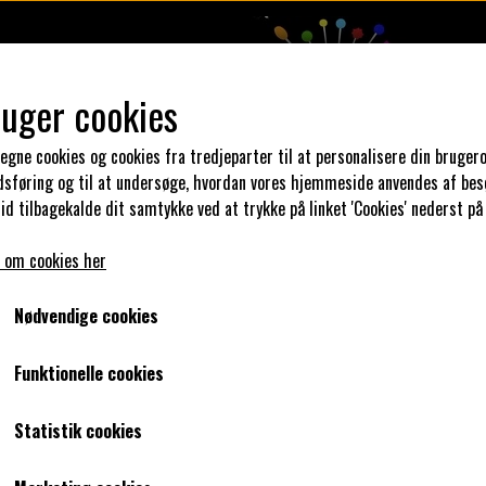
ruger cookies
 egne cookies og cookies fra tredjeparter til at personalisere din brugero
dsføring og til at undersøge, hvordan vores hjemmeside anvendes af bes
N DIN KJOLE
UNIKA PAKKER
STOFSALG
KLAR PARAT
id tilbagekalde dit samtykke ved at trykke på linket 'Cookies' nederst på
 om cookies her
bånd her.
prikket skråbånd
bourdaux med prikker
Nødvendige cookies
bourdaux med prikker
Funktionelle cookies
0,00 kr.
Statistik cookies