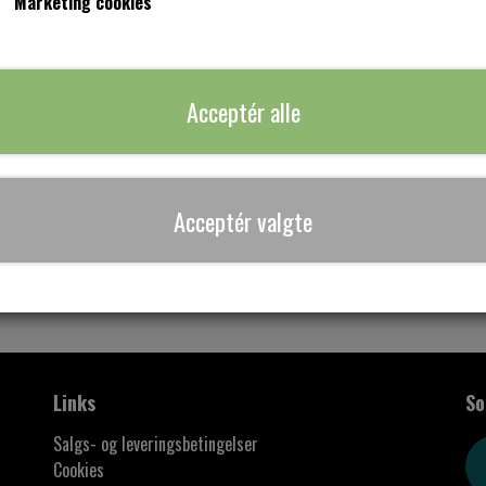
Marketing cookies
Bourdaux kantbånd med hvide prikker.
Tilføj til ku
−
+
Acceptér alle
Acceptér valgte
Links
So
Salgs- og leveringsbetingelser
Cookies