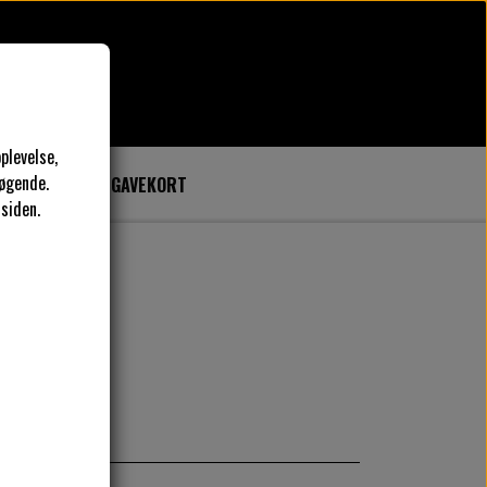
plevelse,
øgende.
SYKURSER
GAVEKORT
 siden.