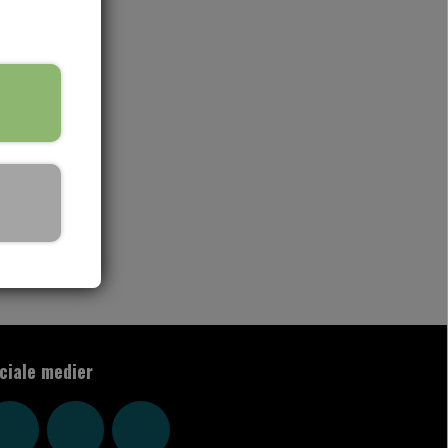
rv
ciale medier