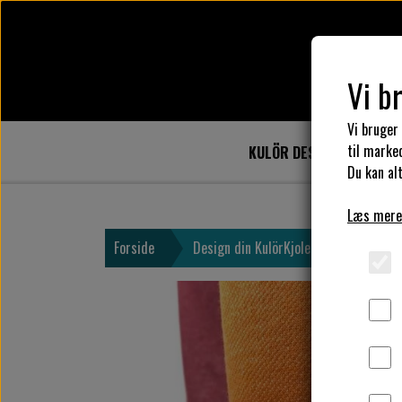
Vi b
Vi bruger
til marke
KULÖR DESIGN
DESIG
Du kan alt
Læs mere
Forside
Design din KulörKjole
Vælg kant