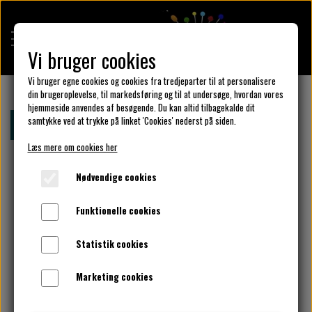
Vi bruger cookies
Vi bruger egne cookies og cookies fra tredjeparter til at personalisere
din brugeroplevelse, til markedsføring og til at undersøge, hvordan vores
hjemmeside anvendes af besøgende. Du kan altid tilbagekalde dit
KULÖR DESIGN
samtykke ved at trykke på linket 'Cookies' nederst på siden.
Forside
Bomuldsjersey - Panel med blomster paraply
Læs mere om cookies her
DESIGN DIN KJOLE
Nødvendige cookies
Funktionelle cookies
UNIKA PAKKER
Statistik cookies
Marketing cookies
KLAR PARAT