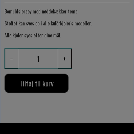
Bomuldsjersey med nøddekækker tema
Stoffet kan syes op i alle kulörkjoler's modeller.
Alle kjoler syes efter dine mål.
−
+
Tilføj til kurv