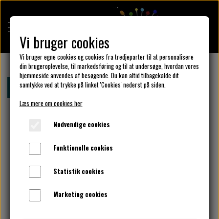
Vi bruger cookies
Vi bruger egne cookies og cookies fra tredjeparter til at personalisere
din brugeroplevelse, til markedsføring og til at undersøge, hvordan vores
hjemmeside anvendes af besøgende. Du kan altid tilbagekalde dit
KULÖR DESIGN
samtykke ved at trykke på linket 'Cookies' nederst på siden.
Forside
Børnekjole Str. 104 cl. - 122 cl.
Læs mere om cookies her
DESIGN DIN KJOLE
Nødvendige cookies
Funktionelle cookies
UNIKA PAKKER
Statistik cookies
Marketing cookies
KLAR PARAT