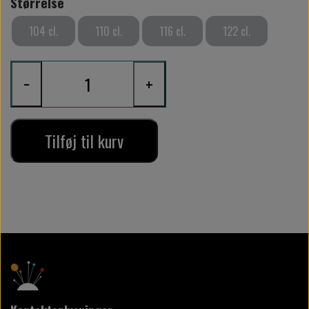
Størrelse
104 cl.
110 cl.
116 cl.
122 cl.
−
+
Tilføj til kurv