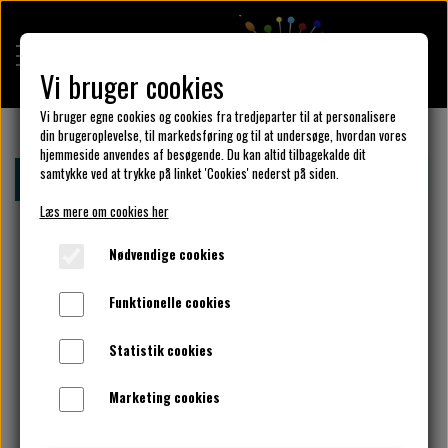
Vi bruger cookies
Vi bruger egne cookies og cookies fra tredjeparter til at personalisere
din brugeroplevelse, til markedsføring og til at undersøge, hvordan vores
hjemmeside anvendes af besøgende. Du kan altid tilbagekalde dit
KULÖR DESIGN
samtykke ved at trykke på linket 'Cookies' nederst på siden.
Forside
Design din KulörKjole
Vælg kantbånd her.
Læs mere om cookies her
DESIGN DIN KJOLE
Nødvendige cookies
Funktionelle cookies
UNIKA PAKKER
Statistik cookies
Marketing cookies
KLAR PARAT