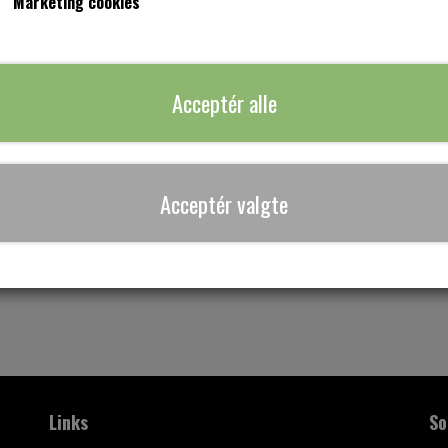
Marketing cookies
Super fede glimmerbånd til din kjole.
Tilføj til ku
−
+
Acceptér alle
Acceptér valgte
Links
So