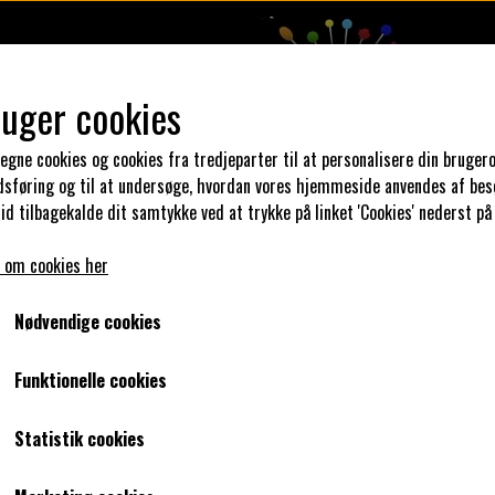
ruger cookies
 egne cookies og cookies fra tredjeparter til at personalisere din brugero
dsføring og til at undersøge, hvordan vores hjemmeside anvendes af bes
N DIN KJOLE
UNIKA PAKKER
STOFSALG
KLAR PARAT
id tilbagekalde dit samtykke ved at trykke på linket 'Cookies' nederst på
 om cookies her
bånd her.
glimmer bånd
Aqua glimmerbånd
Nødvendige cookies
Aqua glimmerbånd
Funktionelle cookies
0,00 kr.
Statistik cookies