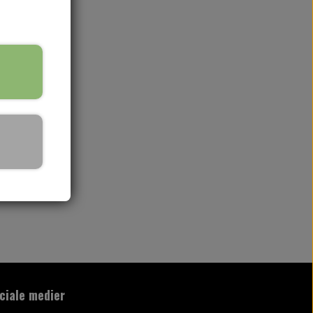
rv
ciale medier