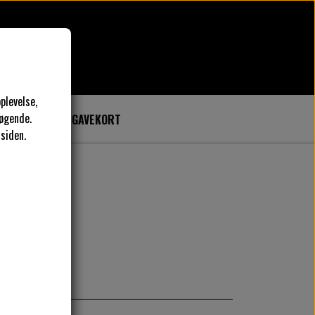
plevelse,
øgende.
SYKURSER
GAVEKORT
 siden.