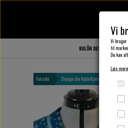
Vi b
Vi bruger
til marke
KULÖR DESIGN
DESIG
Du kan alt
Læs mere
Forside
Design din KulörKjole
Vælg kant