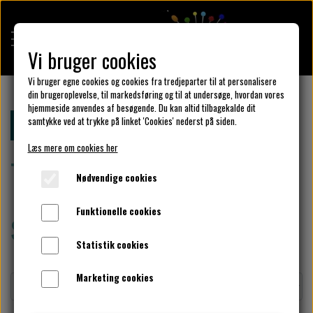
Vi bruger cookies
Vi bruger egne cookies og cookies fra tredjeparter til at personalisere
din brugeroplevelse, til markedsføring og til at undersøge, hvordan vores
hjemmeside anvendes af besøgende. Du kan altid tilbagekalde dit
KULÖR DESIGN
samtykke ved at trykke på linket 'Cookies' nederst på siden.
Forside
Klar parat
Tilbud str. x-small og small
Læs mere om cookies her
Tilbud str. x-small og
DESIGN DIN KJOLE
Nødvendige cookies
small
Funktionelle cookies
UNIKA PAKKER
Statistik cookies
Marketing cookies
KLAR PARAT