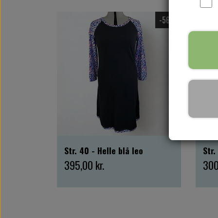
-56%
Str. 40 - Helle blå leo
Str.
395,00 kr.
300