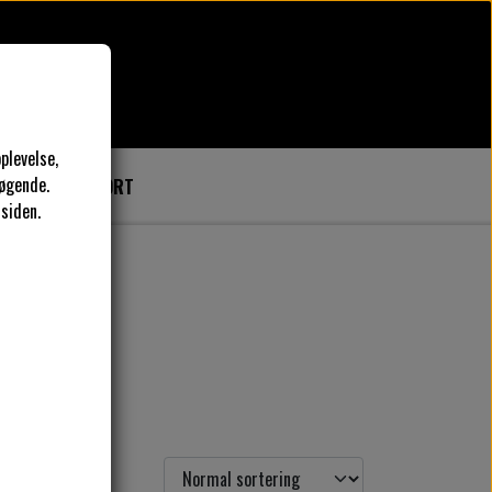
plevelse,
øgende.
SER
GAVEKORT
 siden.