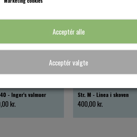
Marketing cookies
-66%
Acceptér alle
Acceptér valgte
 40 - Inger's valmuer
Str. M - Linea i skoven
,00 kr.
400,00 kr.