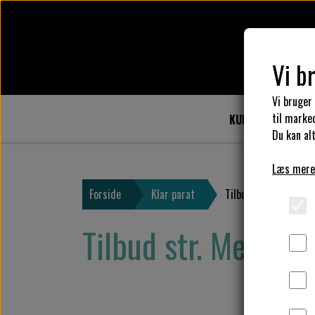
Vi b
Vi bruger
til marke
KULÖR DESIGN
Du kan alt
Læs mere
Forside
Klar parat
Tilbud str. Medium
Tilbud str. Medium