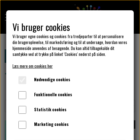
Vi bruger cookies
Vi bruger egne cookies og cookies fra tredjeparter til at personalisere
din brugeroplevelse, til markedsføring og til at undersøge, hvordan vores
hjemmeside anvendes af besøgende. Du kan altid tilbagekalde dit
KULÖR DESIGN
samtykke ved at trykke på linket 'Cookies' nederst på siden.
Forside
Klar parat
Tilbud str. Large
Læs mere om cookies her
Tilbud str. Large
DESIGN DIN KJOLE
Nødvendige cookies
Funktionelle cookies
UNIKA PAKKER
Statistik cookies
Marketing cookies
-87%
-57%
KLAR PARAT