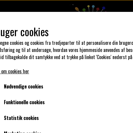
ruger cookies
 egne cookies og cookies fra tredjeparter til at personalisere din brugero
dsføring og til at undersøge, hvordan vores hjemmeside anvendes af bes
DESIGN DIN KJOLE
UNIKA PAKKER
KLAR PARAT
SYKUR
id tilbagekalde dit samtykke ved at trykke på linket 'Cookies' nederst på
 om cookies her
emodel her.
MODEL HELLE
Nødvendige cookies
MODEL HELLE
Funktionelle cookies
895,00 kr.
Statistik cookies
Varenummer: TILKØB MODEL HELLE