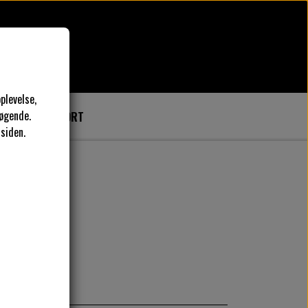
plevelse,
øgende.
SER
GAVEKORT
 siden.