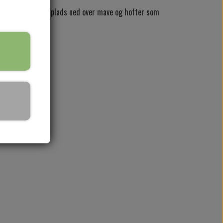
så meget vidde og plads ned over mave og hofter som
le hofter.
rv