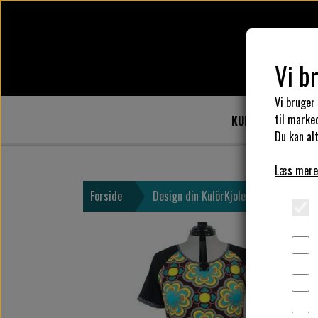
Vi b
Vi bruger
til marke
KULÖR DESIGN
Du kan alt
Læs mere
Forside
Design din KulörKjole
Vælg kjol