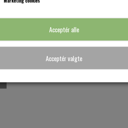
Marketing cookies
Model Helle har raglan ærmer og let a-facon, dvs. den ikke har 
model Christina har, så derfor er modellen bedst til dig med smal
Prisen er uden lommer, lommer som på billedet koster 95,-
Acceptér alle
Tilføj til ku
−
+
Acceptér valgte